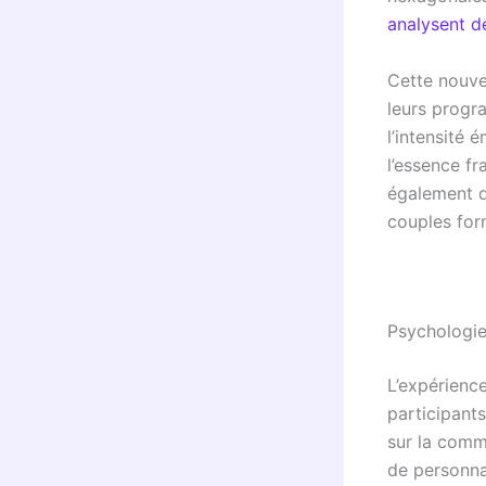
analysent d
Cette nouve
leurs prog
l’intensité 
l’essence fr
également 
couples for
Psychologie
L’expérienc
participant
sur la commu
de personna