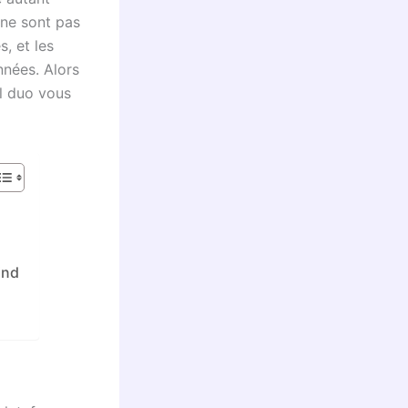
 ne sont pas
, et les
nnées. Alors
l duo vous
ind