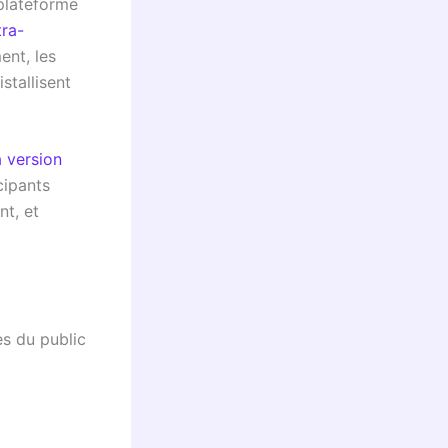
 plateforme
tra-
ent, les
istallisent
a version
cipants
nt, et
ès du public