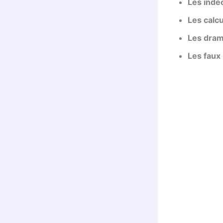
Les indé
Les calc
Les dra
Les faux