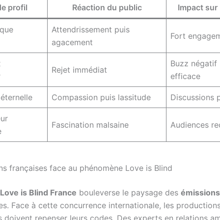
e profil
Réaction du public
Impact sur 
ique
Attendrissement puis
Fort engageme
agacement
x
Buzz négatif
Rejet immédiat
r
efficace
éternelle
Compassion puis lassitude
Discussions 
ur
Fascination malsaine
Audiences re
e
ns françaises face au phénomène Love is Blind
Love is Blind France
bouleverse le paysage des
émissions
es. Face à cette concurrence internationale, les production
 doivent repenser leurs codes. Des experts en relations a