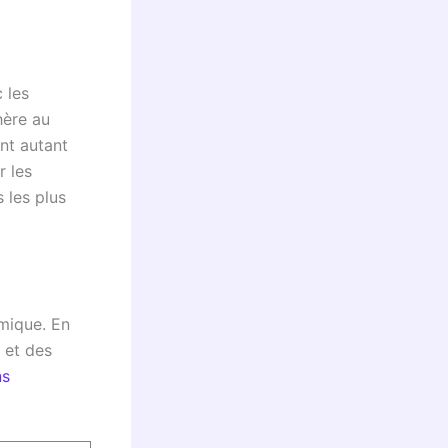
 les
hère au
nt autant
r les
 les plus
émique. En
 et des
ns