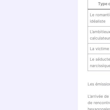
Type d
Le romant
idéaliste
L’ambitieu
calculateu
La victime 
Le séducte
narcissiqu
Les émissio
L’arrivée de
de rencontr
hexagonales