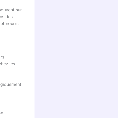
souvent sur
ons des
et nourrit
urs
chez les
logiquement
on