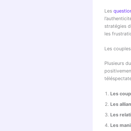
Les
questio
l’authentic
stratégies d
les frustrat
Les couples
Plusieurs d
positivemen
téléspectate
Les coup
Les allia
Les relat
Les mani