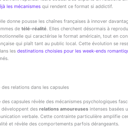
éjà les mécanismes
qui rendent ce format si addictif.
lle donne pousse les chaînes françaises à innover davanta
rammes de
télé-réalité
. Elles cherchent désormais à reprodu
émotionnelle qui caractérise le format américain, tout en co
ançaise qui plaît tant au public local. Cette évolution se res
dans les
destinations choisies pour les week-ends romantiq
més.
 des relations dans les capsules
e des capsules révèle des mécanismes psychologiques fasci
s développent des
relations amoureuses
intenses basées 
nication verbale. Cette contrainte particulière amplifie cer
lité et révèle des comportements parfois dérangeants.