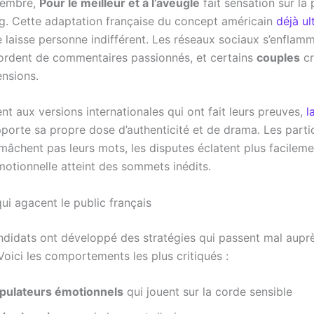
tembre,
Pour le meilleur et à l’aveugle
fait sensation sur la
g. Cette adaptation française du concept américain
déjà ul
 laisse personne indifférent. Les réseaux sociaux s’enflamm
rdent de commentaires passionnés, et certains
couples
cr
ensions.
t aux versions internationales qui ont fait leurs preuves,
l
porte sa propre dose d’authenticité et de drama. Les parti
mâchent pas leurs mots, les disputes éclatent plus facileme
émotionnelle atteint des sommets inédits.
qui agacent le public français
ndidats ont développé des stratégies qui passent mal aupr
oici les comportements les plus critiqués :
pulateurs émotionnels
qui jouent sur la corde sensible