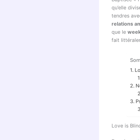
qu’elle div
tendres avec
relations 
que le
wee
fait littéra
Som
Lo
N
P
Love is Blin