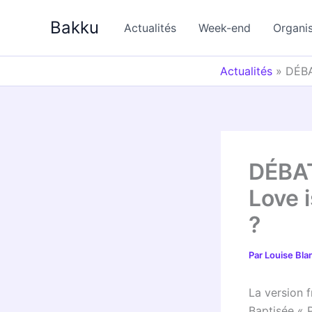
Aller
Bakku
au
Actualités
Week-end
Organi
contenu
Actualités
»
DÉBA
DÉBAT
Love 
?
Par
Louise Bl
La version 
Baptisée « P