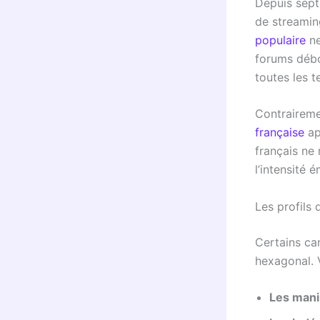
Depuis sep
de streamin
populaire
ne
forums débo
toutes les t
Contrairemen
française
ap
français ne 
l’intensité 
Les profils 
Certains ca
hexagonal. V
Les mani