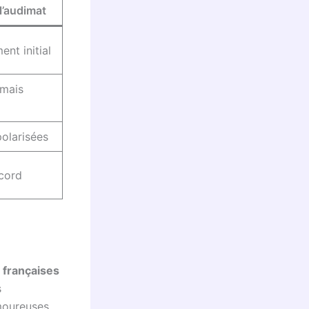
l’audimat
nt initial
 mais
polarisées
cord
 françaises
s
moureuses