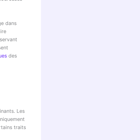
ge dans
ire
nservant
sent
ues
des
nants. Les
uniquement
tains traits