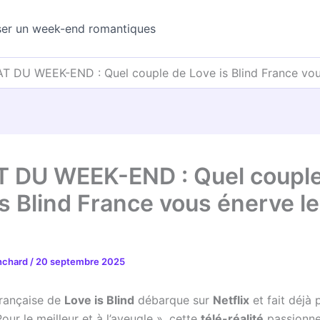
ser un week-end romantiques
T DU WEEK-END : Quel couple de Love is Blind France vous
 DU WEEK-END : Quel couple
is Blind France vous énerve le
anchard
/
20 septembre 2025
française de
Love is Blind
débarque sur
Netflix
et fait déjà p
our le meilleur et à l’aveugle », cette
télé-réalité
passionne