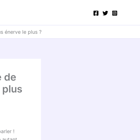
 énerve le plus ?
 de
 plus
arler !
 autant