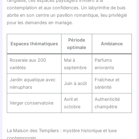
l’anglaise, ces espaces paysagers invitent à la
contemplation et aux confidences. Un labyrinthe de buis
abrite en son centre un pavillon romantique, lieu privilégié
pour les demandes en mariage.
Période
Espaces thématiques
Ambiance
optimale
Roseraie aux 200
Mai à
Parfums
variétés
septembre
enivrants
Jardin aquatique avec
Fraîcheur et
Juin à août
nénuphars
sérénité
Avril et
Authenticité
Verger conservatoire
octobre
champêtre
La Maison des Templiers : mystère historique et luxe
contemporain