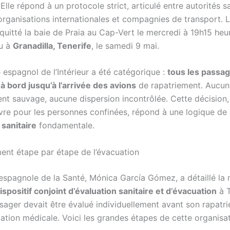
Elle répond à un protocole strict, articulé entre autorités sa
organisations internationales et compagnies de transport. L
quitté la baie de Praia au Cap-Vert le mercredi à 19h15 heur
du à
Granadilla, Tenerife
, le samedi 9 mai.
 espagnol de l’Intérieur a été catégorique :
tous les passa
à bord jusqu’à l’arrivée des avions
de rapatriement. Aucun
t sauvage, aucune dispersion incontrôlée. Cette décision,
vivre pour les personnes confinées, répond à une logique de
 sanitaire
fondamentale.
ent étape par étape de l’évacuation
 espagnole de la Santé, Mónica García Gómez, a détaillé la 
ispositif conjoint d’évaluation sanitaire et d’évacuation
à T
ager devait être évalué individuellement avant son rapatri
cation médicale. Voici les grandes étapes de cette organisa