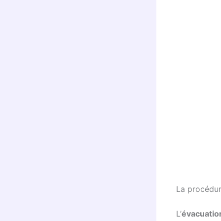
La procédur
L’
évacuati