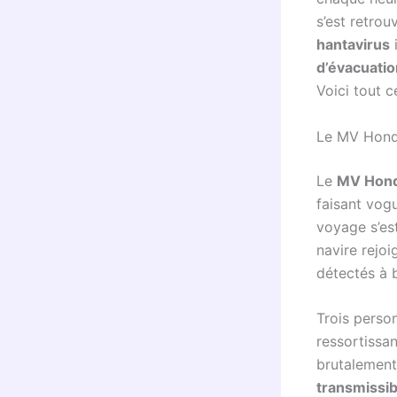
s’est retrou
hantavirus
i
d’évacuati
Voici tout c
Le MV Hondi
Le
MV Hond
faisant vogu
voyage s’es
navire rejoi
détectés à 
Trois person
ressortissa
brutalement
transmissib