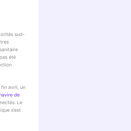
torités sud-
utres
sanitaire
 pas été
ection
n avril, un
 navire de
nectés. Le
ique s’est