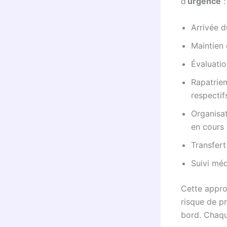
d’
urgence
:
Arrivée d
Maintien
Évaluatio
Rapatriem
respectif
Organisat
en cours
Transfert
Suivi méd
Cette appro
risque de p
bord. Chaqu