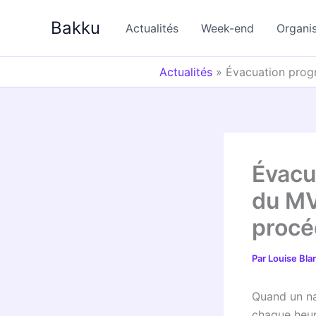
Aller
Bakku
au
Actualités
Week-end
Organi
contenu
Actualités
»
Évacuation prog
Évacu
du MV 
procé
Par
Louise Bl
Quand un nav
chaque heu