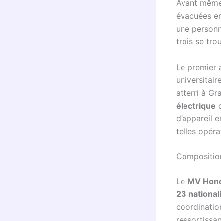
Avant même 
évacuées en
une personn
trois se tr
Le premier 
universitai
atterri à G
électrique
d
d’appareil e
telles opéra
Composition
Le
MV Hond
23 national
coordinatio
ressortissan