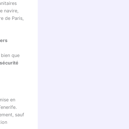
nitaires
e navire,
e de Paris,
gers
 bien que
sécurité
mise en
enerife.
ement, sauf
tion