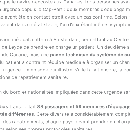
que le navire n’accoste aux Canaries, trois personnes avai
 urgence depuis le Cap-Vert : deux membres d’équipage m
e ayant été en contact étroit avec un cas confirmé. Selon 
ouvaient dans un état stable, l’un d’eux étant même asympto
avion médical a atterri à Amsterdam, permettant au Centre
re de Leyde de prendre en charge un patient. Un deuxième a
rande Canarie, mais une
panne technique du système de s
u patient a contraint l’équipe médicale à organiser un ch
n urgence. Un épisode qui illustre, s’il le fallait encore, la 
tions de rapatriement sanitaire.
 du bord et nationalités impliquées dans cette urgence san
ius
transportait
88 passagers et 59 membres d’équipag
ités différentes
. Cette diversité a considérablement comple
n des rapatriements, chaque pays devant prendre en charg
ts selon ses propres protocoles sanitaires.