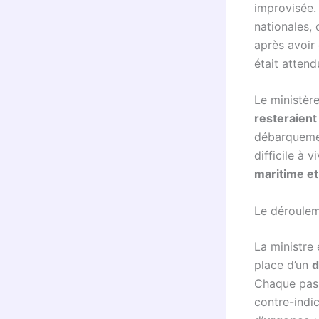
improvisée. 
nationales, 
après avoir 
était atten
Le ministère
resteraient 
débarquemen
difficile à 
maritime et
Le déroulem
La ministre
place d’un
d
Chaque pass
contre-indi