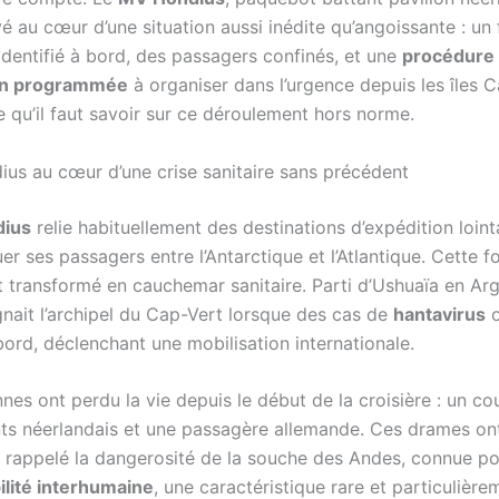
vé au cœur d’une situation aussi inédite qu’angoissante : un
dentifié à bord, des passagers confinés, et une
procédure
on programmée
à organiser dans l’urgence depuis les îles C
e qu’il faut savoir sur ce déroulement hors norme.
us au cœur d’une crise sanitaire sans précédent
ius
relie habituellement des destinations d’expédition loint
er ses passagers entre l’Antarctique et l’Atlantique. Cette fo
t transformé en cauchemar sanitaire. Parti d’Ushuaïa en Arg
gnait l’archipel du Cap-Vert lorsque des cas de
hantavirus
o
bord, déclenchant une mobilisation internationale.
nes ont perdu la vie depuis le début de la croisière : un co
nts néerlandais et une passagère allemande. Ces drames on
 rappelé la dangerosité de la souche des Andes, connue po
ilité interhumaine
, une caractéristique rare et particulière