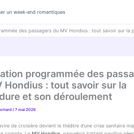
ser un week-end romantiques
rammée des passagers du MV Hondius : tout savoir sur la 
ation programmée des pass
Hondius : tout savoir sur la
dure et son déroulement
anchard
/
7 mai 2026
ire de croisière devient le théâtre d’une crise sanitaire ma
re compte. Le
MV Hondius
, paquebot battant pavillon néer