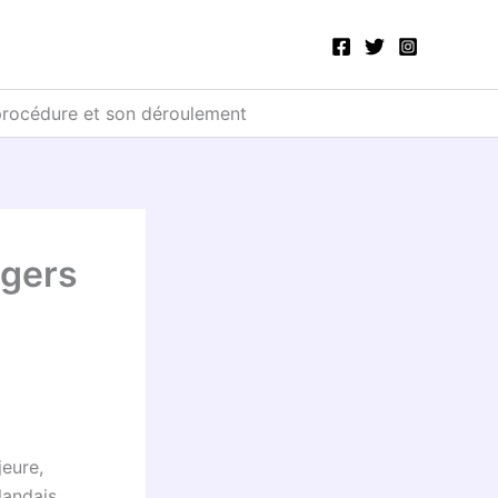
procédure et son déroulement
agers
jeure,
landais,