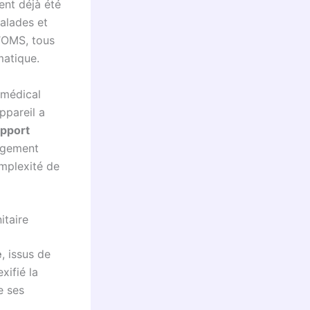
ent déjà été
alades et
l’OMS, tous
matique.
 médical
ppareil a
upport
angement
complexité de
itaire
e
, issus de
xifié la
e ses