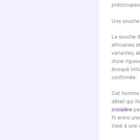
préoccupante
Une souche 
La souche d
africaines e
variantes, e
d’une rigue
évoqué initi
confirmée.
Cet homme e
détail qui il
croisière
peu
fil entre un
tissé à une