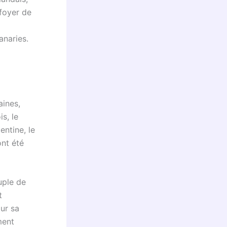
 foyer de
anaries.
aines,
is, le
entine, le
nt été
uple de
t
ur sa
ment