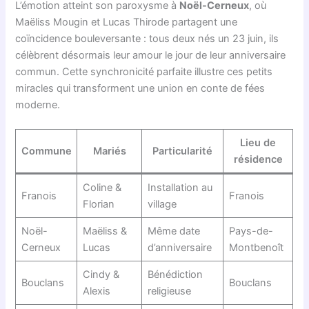
L’émotion atteint son paroxysme à
Noël-Cerneux
, où
Maëliss Mougin et Lucas Thirode partagent une
coïncidence bouleversante : tous deux nés un 23 juin, ils
célèbrent désormais leur amour le jour de leur anniversaire
commun. Cette synchronicité parfaite illustre ces petits
miracles qui transforment une union en conte de fées
moderne.
Lieu de
Commune
Mariés
Particularité
résidence
Coline &
Installation au
Franois
Franois
Florian
village
Noël-
Maëliss &
Même date
Pays-de-
Cerneux
Lucas
d’anniversaire
Montbenoît
Cindy &
Bénédiction
Bouclans
Bouclans
Alexis
religieuse