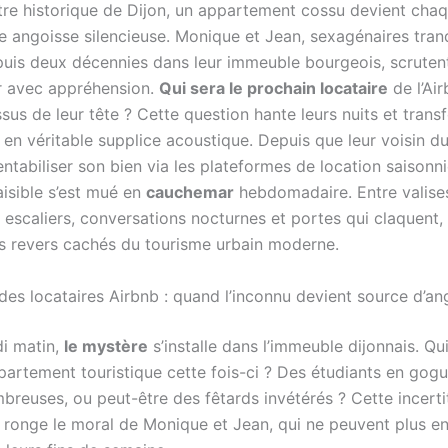
tre historique de Dijon, un appartement cossu devient chaqu
e angoisse silencieuse. Monique et Jean, sexagénaires tranq
epuis deux décennies dans leur immeuble bourgeois, scrute
er avec appréhension.
Qui sera le prochain locataire
de l’Air
sus de leur tête ? Cette question hante leurs nuits et trans
en véritable supplice acoustique. Depuis que leur voisin d
ntabiliser son bien via les plateformes de location saisonni
aisible s’est mué en
cauchemar
hebdomadaire. Entre valise
s escaliers, conversations nocturnes et portes qui claquent
s revers cachés du tourisme urbain moderne.
des locataires Airbnb : quand l’inconnu devient source d’an
i matin,
le mystère
s’installe dans l’immeuble dijonnais. Qui
ppartement touristique cette fois-ci ? Des étudiants en gogu
mbreuses, ou peut-être des fêtards invétérés ? Cette incert
ronge le moral de Monique et Jean, qui ne peuvent plus e