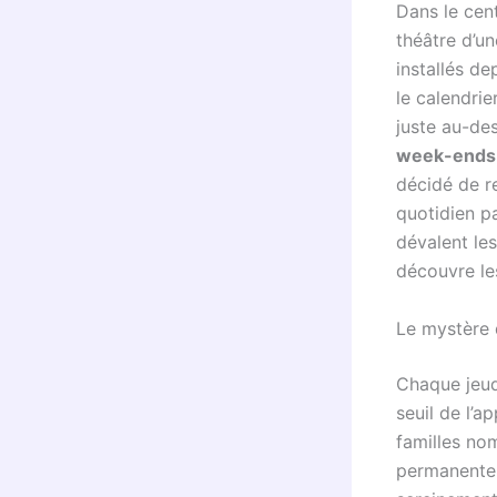
Dans le cen
théâtre d’un
installés d
le calendri
juste au-des
week-ends
décidé de re
quotidien p
dévalent le
découvre le
Le mystère 
Chaque jeud
seuil de l’a
familles no
permanente 