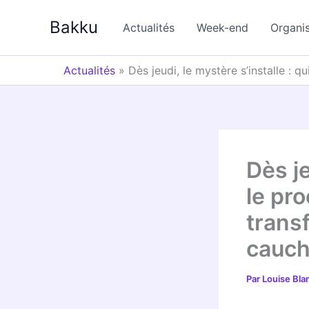
Aller
Bakku
au
Actualités
Week-end
Organi
contenu
Actualités
»
Dès jeudi, le mystère s’installe :
Dès je
le pro
trans
cauch
Par
Louise Bl