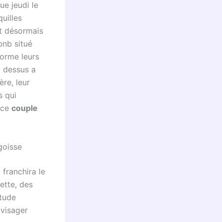
e jeudi le
uilles
nt désormais
bnb situé
forme leurs
u dessus a
ère, leur
s qui
, ce
couple
goisse
 franchira le
ette, des
itude
nvisager