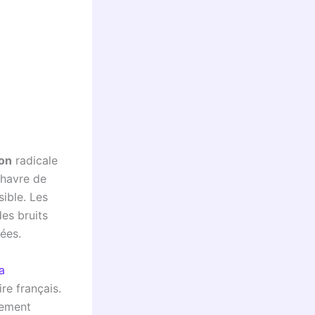
ion
radicale
 havre de
sible. Les
es bruits
tées.
a
re français.
pement