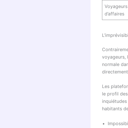
Voyageurs
d’affaires
L’imprévisib
Contrairem
voyageurs, l
normale dan
directement
Les platefo
le profil de
inquiétudes
habitants d
Impossibi