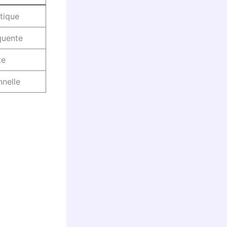
tique
quente
te
nelle