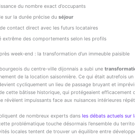
ssance du nombre exact d’occupants
de sur la durée précise du
séjour
e contact direct avec les futurs locataires
té extrême des comportements selon les profils
rès week-end : la transformation d’un immeuble paisible
bourgeois du centre-ville dijonnais a subi une
transformat
nement de la location saisonnière. Ce qui était autrefois un
 devient cycliquement un lieu de passage bruyant et imprévi
de cette bâtisse historique, qui protégeaient efficacement d
se révèlent impuissants face aux nuisances intérieures répé
pliquent de nombreux experts dans
les débats actuels sur l
 cette problématique touche désormais l’ensemble du territoi
vités locales tentent de trouver un équilibre entre dévelop