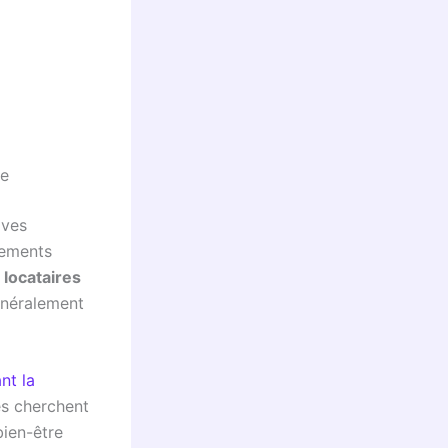
ue
ives
lements
s
locataires
énéralement
nt la
es cherchent
bien-être