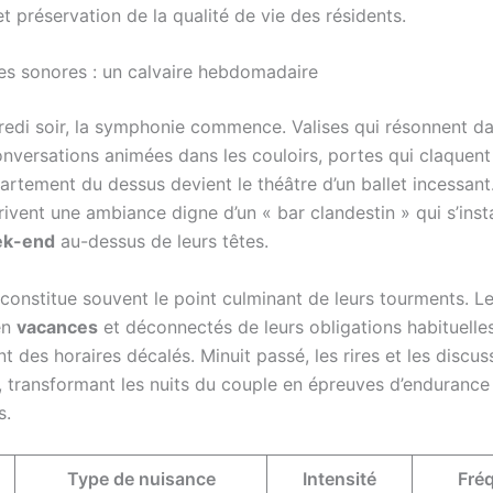
et préservation de la qualité de vie des résidents.
es sonores : un calvaire hebdomadaire
redi soir, la symphonie commence. Valises qui résonnent da
onversations animées dans les couloirs, portes qui claquent
partement du dessus devient le théâtre d’un ballet incessan
ivent une ambiance digne d’un « bar clandestin » qui s’insta
k-end
au-dessus de leurs têtes.
constitue souvent le point culminant de leurs tourments. L
en
vacances
et déconnectés de leurs obligations habituelle
t des horaires décalés. Minuit passé, les rires et les discus
, transformant les nuits du couple en épreuves d’endurance
s.
Type de nuisance
Intensité
Fré