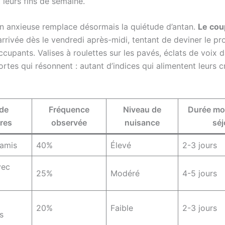
 leurs fins de semaine.
ion anxieuse remplace désormais la quiétude d’antan.
Le cou
’arrivée dès le vendredi après-midi, tentant de deviner le pro
cupants. Valises à roulettes sur les pavés, éclats de voix 
portes qui résonnent : autant d’indices qui alimentent leurs c
de
Fréquence
Niveau de
Durée mo
ires
observée
nuisance
séj
’amis
40%
Élevé
2-3 jours
vec
25%
Modéré
4-5 jours
20%
Faible
2-3 jours
s