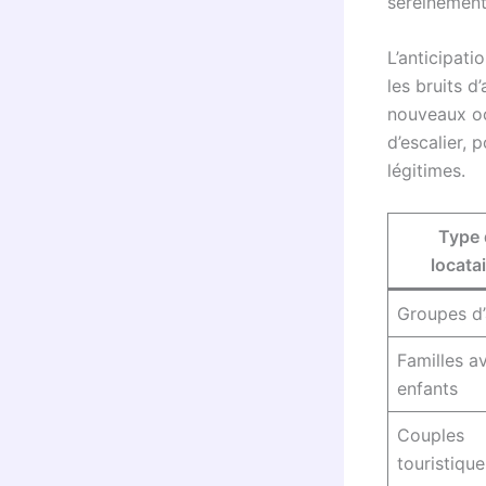
sereinement
L’anticipat
les bruits d
nouveaux oc
d’escalier, 
légitimes.
Type 
locata
Groupes d
Familles a
enfants
Couples
touristique