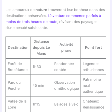
Les amoureux de
nature
trouveront leur bonheur dans des
destinations préservées.
L’aventure commence parfois à
moins de trois heures de route
, révélant des paysages
d’une beauté saisissante.
Distance
Activité
Destination
depuis Le
Point fort
phare
Mans
Forêt de
Randonnée
Légendes
1h30
Brocéliande
contée
arthuriennes
Patrimoine
Parc du
Observation
45 min
rural
Perche
ornithologique
authentique
Vallée de la
Châteaux
1h15
Balades à vélo
Loire
Renaissance