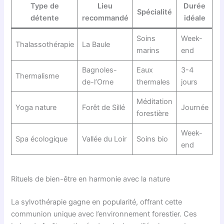
Type de
Lieu
Durée
Spécialité
détente
recommandé
idéale
Soins
Week-
Thalassothérapie
La Baule
marins
end
Bagnoles-
Eaux
3-4
Thermalisme
de-l’Orne
thermales
jours
Méditation
Yoga nature
Forêt de Sillé
Journée
forestière
Week-
Spa écologique
Vallée du Loir
Soins bio
end
Rituels de bien-être en harmonie avec la nature
La sylvothérapie gagne en popularité, offrant cette
communion unique avec l’environnement forestier. Ces