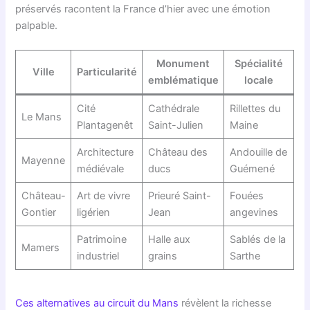
préservés racontent la France d’hier avec une émotion
palpable.
Monument
Spécialité
Ville
Particularité
emblématique
locale
Cité
Cathédrale
Rillettes du
Le Mans
Plantagenêt
Saint-Julien
Maine
Architecture
Château des
Andouille de
Mayenne
médiévale
ducs
Guémené
Château-
Art de vivre
Prieuré Saint-
Fouées
Gontier
ligérien
Jean
angevines
Patrimoine
Halle aux
Sablés de la
Mamers
industriel
grains
Sarthe
Ces alternatives au circuit du Mans
révèlent la richesse