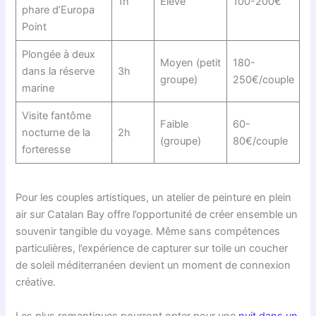
1h
Élevé
100-200€
phare d’Europa
Point
Plongée à deux
Moyen (petit
180-
dans la réserve
3h
groupe)
250€/couple
marine
Visite fantôme
Faible
60-
nocturne de la
2h
(groupe)
80€/couple
forteresse
Pour les couples artistiques, un atelier de peinture en plein
air sur Catalan Bay offre l’opportunité de créer ensemble un
souvenir tangible du voyage. Même sans compétences
particulières, l’expérience de capturer sur toile un coucher
de soleil méditerranéen devient un moment de connexion
créative.
Les plus romantiques pourront opter pour une
nuit dans un