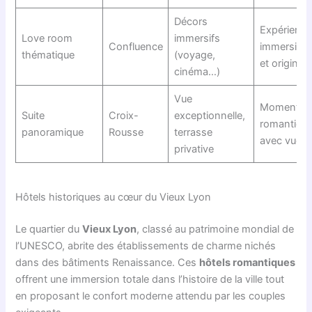
Décors
Expérienc
Love room
immersifs
Confluence
immersive
thématique
(voyage,
et original
cinéma…)
Vue
Moments
Suite
Croix-
exceptionnelle,
romantiqu
panoramique
Rousse
terrasse
avec vue
privative
Hôtels historiques au cœur du Vieux Lyon
Le quartier du
Vieux Lyon
, classé au patrimoine mondial de
l’UNESCO, abrite des établissements de charme nichés
dans des bâtiments Renaissance. Ces
hôtels romantiques
offrent une immersion totale dans l’histoire de la ville tout
en proposant le confort moderne attendu par les couples