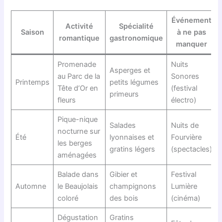
Événement
Activité
Spécialité
Saison
à ne pas
romantique
gastronomique
manquer
Promenade
Nuits
Asperges et
au Parc de la
Sonores
Printemps
petits légumes
Tête d’Or en
(festival
primeurs
fleurs
électro)
Pique-nique
Salades
Nuits de
nocturne sur
Été
lyonnaises et
Fourvière
les berges
gratins légers
(spectacles)
aménagées
Balade dans
Gibier et
Festival
Automne
le Beaujolais
champignons
Lumière
coloré
des bois
(cinéma)
Dégustation
Gratins