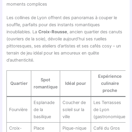
moments complices
Les collines de Lyon offrent des panoramas à couper le
souffle, parfaits pour des instants romantiques
inoubliables. La
Croix-Rousse
, ancien quartier des canuts
(ouvriers de la soie), dévoile aujourd’hui ses ruelles
pittoresques, ses ateliers d’artistes et ses cafés cosy – un
terrain de jeu idéal pour les amoureux en quête
d’authenticité.
Expérience
Spot
Quartier
Idéal pour
culinaire
romantique
proche
Esplanade
Coucher de
Les Terrasses
Fourvière
de la
soleil sur la
de Lyon
basilique
ville
(gastronomique)
Croix-
Place
Pique-nique
Café du Gros