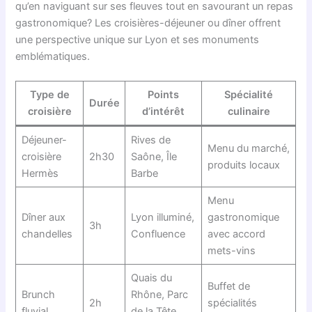
qu’en naviguant sur ses fleuves tout en savourant un repas
gastronomique? Les croisières-déjeuner ou dîner offrent
une perspective unique sur Lyon et ses monuments
emblématiques.
Type de
Points
Spécialité
Durée
croisière
d’intérêt
culinaire
Déjeuner-
Rives de
Menu du marché,
croisière
2h30
Saône, Île
produits locaux
Hermès
Barbe
Menu
Dîner aux
Lyon illuminé,
gastronomique
3h
chandelles
Confluence
avec accord
mets-vins
Quais du
Buffet de
Brunch
Rhône, Parc
2h
spécialités
fluvial
de la Tête