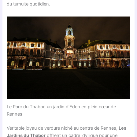
du tumulte quotidien.
Le Parc du Thabor, un jardin d’Eden en plein cœur de
Rennes
Véritable joyau de verdure niché au centre de Rennes,
Les
Jardins du Thabor
offrent un cadre idyllique pour une