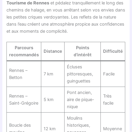
Tourisme de Rennes
et pédalez tranquillement le long des
chemins de halage, en vous arrêtant selon vos envies dans
les petites criques verdoyantes. Les reflets de la nature
dans l’eau créent une atmosphère propice aux confidences
et aux moments de complicité.
Parcours
Points
Distance
Difficulté
recommandés
d’intérêt
Écluses
Rennes –
7 km
pittoresques,
Facile
Betton
guinguettes
Pont ancien,
Rennes –
Très
5 km
aire de pique-
Saint-Grégoire
facile
nique
Moulins
Boucle des
historiques,
12 km
Moyenne