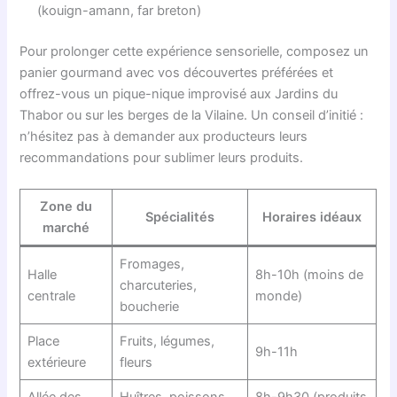
(kouign-amann, far breton)
Pour prolonger cette expérience sensorielle, composez un
panier gourmand avec vos découvertes préférées et
offrez-vous un pique-nique improvisé aux Jardins du
Thabor ou sur les berges de la Vilaine. Un conseil d’initié :
n’hésitez pas à demander aux producteurs leurs
recommandations pour sublimer leurs produits.
Zone du
Spécialités
Horaires idéaux
marché
Fromages,
Halle
8h-10h (moins de
charcuteries,
centrale
monde)
boucherie
Place
Fruits, légumes,
9h-11h
extérieure
fleurs
Allée des
Huîtres, poissons,
8h-9h30 (produits