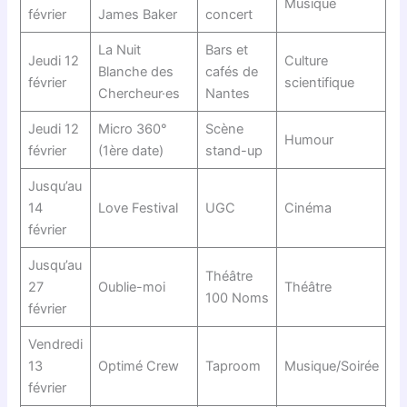
Musique
février
James Baker
concert
La Nuit
Bars et
Jeudi 12
Culture
Blanche des
cafés de
février
scientifique
Chercheur·es
Nantes
Jeudi 12
Micro 360°
Scène
Humour
février
(1ère date)
stand-up
Jusqu’au
14
Love Festival
UGC
Cinéma
février
Jusqu’au
Théâtre
27
Oublie-moi
Théâtre
100 Noms
février
Vendredi
13
Optimé Crew
Taproom
Musique/Soirée
février