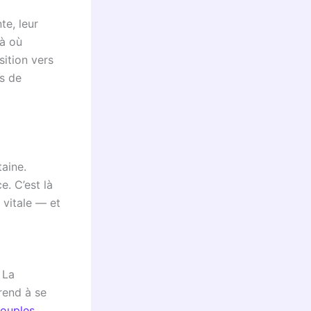
te, leur
Là où
sition vers
s de
aine.
. C’est là
 vitale — et
 La
rend à se
couples