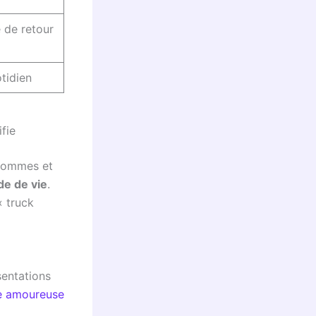
 de retour
tidien
fie
 hommes et
e de vie
.
« truck
sentations
ie amoureuse