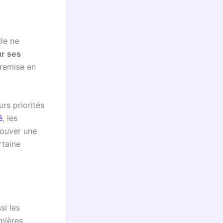
le ne
ur ses
 remise en
rs priorités
é
, les
rouver une
rtaine
si les
mières