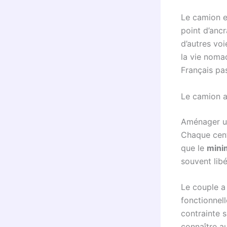
Le camion es
point d’anc
d’autres vo
la vie noma
Français pa
Le camion a
Aménager un
Chaque cent
que le
mini
souvent libé
Le couple a
fonctionnel
contrainte 
connaître 