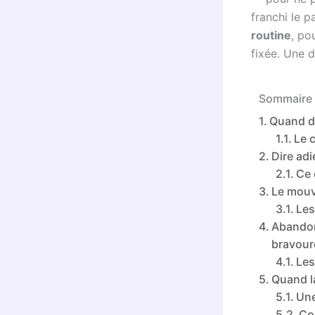
franchi le 
routine
, po
fixée. Une 
Sommaire 
Quand de
Le 
Dire adi
Ce 
Le mouv
Les
Abandon
bravour
Les
Quand l
Une
Co