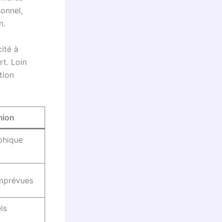
sonnel,
n.
ité à
rt. Loin
tion
mion
phique
imprévues
ls