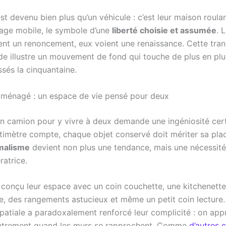
t devenu bien plus qu’un véhicule : c’est leur maison roulan
rage mobile, le symbole d’une
liberté choisie et assumée
. 
ient un renoncement, eux voient une renaissance. Cette tran
de illustre un mouvement de fond qui touche de plus en plu
ssés la cinquantaine.
ménagé : un espace de vie pensé pour deux
 camion pour y vivre à deux demande une ingéniosité cert
imètre compte, chaque objet conservé doit mériter sa place
malisme
devient non plus une tendance, mais une nécessité
ratrice.
 conçu leur espace avec un coin couchette, une kitchenette
le, des rangements astucieux et même un petit coin lecture.
spatiale a paradoxalement renforcé leur complicité : on app
autrement quand les murs se rapprochent. Comme
d’autres 