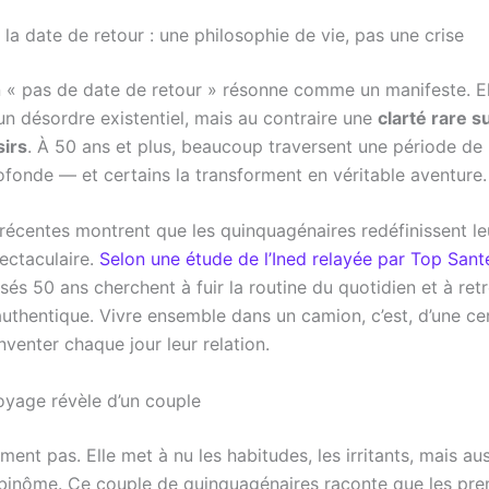
 la date de retour : une philosophie de vie, pas une crise
n « pas de date de retour » résonne comme un manifeste. El
un désordre existentiel, mais au contraire une
clarté rare s
sirs
. À 50 ans et plus, beaucoup traversent une période de
ofonde — et certains la transforment en véritable aventure.
récentes montrent que les quinquagénaires redéfinissent leu
ectaculaire.
Selon une étude de l’Ined relayée par Top Sant
és 50 ans cherchent à fuir la routine du quotidien et à ret
authentique. Vivre ensemble dans un camion, c’est, d’une ce
nventer chaque jour leur relation.
oyage révèle d’un couple
ment pas. Elle met à nu les habitudes, les irritants, mais aus
 binôme. Ce couple de quinquagénaires raconte que les pre