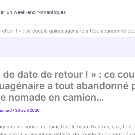
ser un week-end romantiques
 retour ! » : ce couple quinquagénaire a tout abandonné 
 de date de retour ! » : ce co
uagénaire a tout abandonné 
ie nomade en camion…
anchard
/
30 avril 2026
quantaine sonne, certains font le bilan. D’autres, eux, font l
lus jamais vraiment les défaire. Un couple de quinquagénai