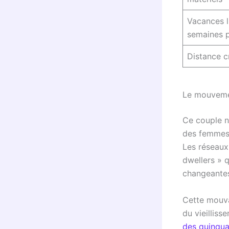
Vacances l
semaines p
Distance c
Le mouvemen
Ce couple n
des femmes 
Les réseaux
dwellers » 
changeante
Cette mouva
du vieilliss
des quinqua