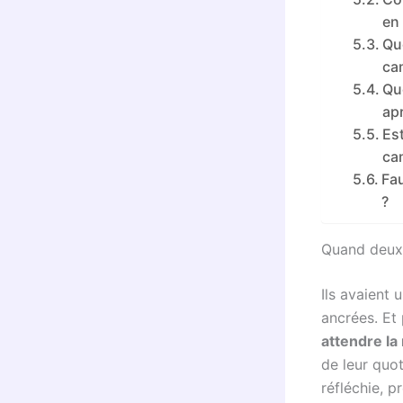
en
Qu
ca
Qu
ap
Est
ca
Fa
?
Quand deux 
Ils avaient 
ancrées. Et 
attendre la 
de leur quo
réfléchie, p