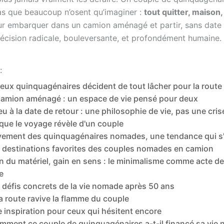
pas que beaucoup n’osent qu’imaginer :
tout quitter, maison,
ur embarquer dans un camion aménagé et partir, sans date 
décision radicale, bouleversante, et profondément humaine.
:
ux quinquagénaires décident de tout lâcher pour la route
camion aménagé : un espace de vie pensé pour deux
eu à la date de retour : une philosophie de vie, pas une cris
que le voyage révèle d'un couple
ement des quinquagénaires nomades, une tendance qui s'
 destinations favorites des couples nomades en camion
 du matériel, gain en sens : le minimalisme comme acte d
e
 défis concrets de la vie nomade après 50 ans
a route ravive la flamme du couple
 inspiration pour ceux qui hésitent encore
mment ce couple de quinquagénaires a-t-il financé sa vie