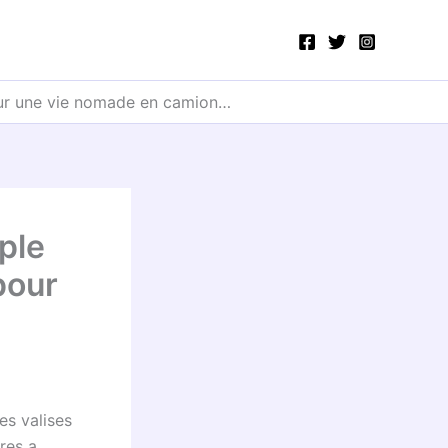
pour une vie nomade en camion…
uple
pour
es valises
res a