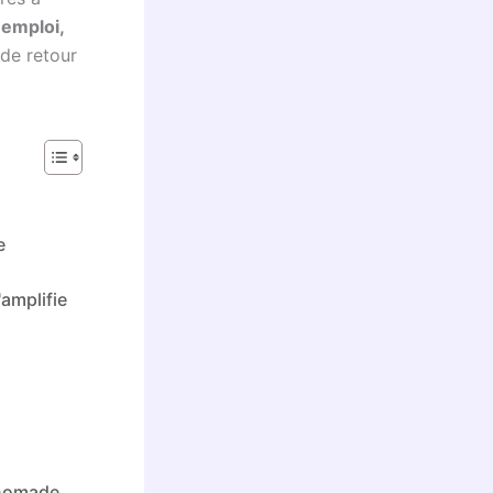
 emploi,
de retour
e
amplifie
e
 nomade