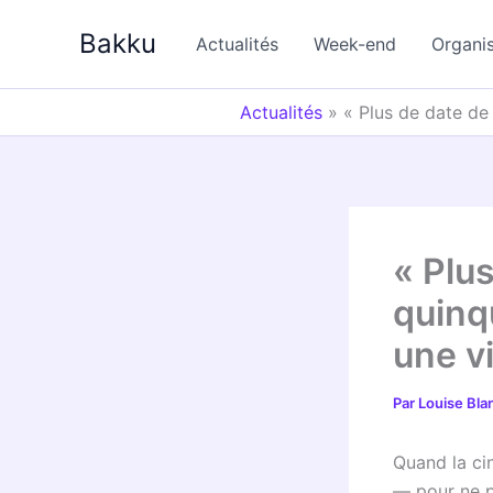
Aller
Bakku
au
Actualités
Week-end
Organi
contenu
Actualités
»
« Plus de date de
« Plus
quinq
une v
Par
Louise Bl
Quand la cin
— pour ne p