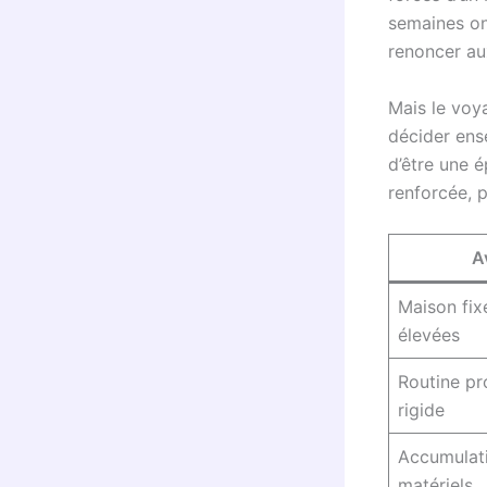
semaines ont
renoncer aux
Mais le voy
décider ense
d’être une é
renforcée, p
A
Maison fix
élevées
Routine pr
rigide
Accumulati
matériels