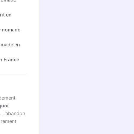
nt en
ie nomade
nomade en
en France
idement
quoi
. L’abandon
mûrement