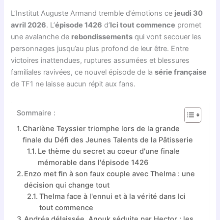
L’Institut Auguste Armand tremble d’émotions ce
jeudi 30
avril 2026
. L’
épisode 1426
d’
Ici tout commence
promet
une avalanche de
rebondissements
qui vont secouer les
personnages jusqu’au plus profond de leur être. Entre
victoires inattendues, ruptures assumées et blessures
familiales ravivées, ce nouvel épisode de la
série française
de TF1 ne laisse aucun répit aux fans.
Sommaire :
Charlène Teyssier triomphe lors de la grande
finale du Défi des Jeunes Talents de la Pâtisserie
Le thème du secret au coeur d'une finale
mémorable dans l'épisode 1426
Enzo met fin à son faux couple avec Thelma : une
décision qui change tout
Thelma face à l'ennui et à la vérité dans Ici
tout commence
Andréa délaissée, Anouk séduite par Hector : les