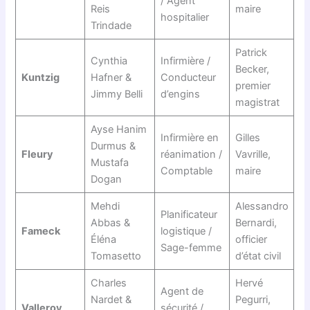
/ Agent
Reis
maire
hospitalier
Trindade
Patrick
Cynthia
Infirmière /
Becker,
Kuntzig
Hafner &
Conducteur
premier
Jimmy Belli
d’engins
magistrat
Ayse Hanim
Infirmière en
Gilles
Durmus &
Fleury
réanimation /
Vavrille,
Mustafa
Comptable
maire
Dogan
Mehdi
Alessandro
Planificateur
Abbas &
Bernardi,
Fameck
logistique /
Éléna
officier
Sage-femme
Tomasetto
d’état civil
Charles
Hervé
Agent de
Nardet &
Pegurri,
Valleroy
sécurité /