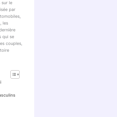
 sur le
isée par
utomobiles,
, les
dernière
s qui se
es couples,
toire
i
asculins