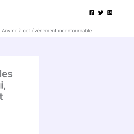
et Anyme à cet événement incontournable
les
i,
t