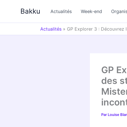
Aller
Bakku
au
Actualités
Week-end
Organi
contenu
Actualités
»
GP Explorer 3 : Découvrez 
GP Ex
des s
Miste
incon
Par
Louise Bl