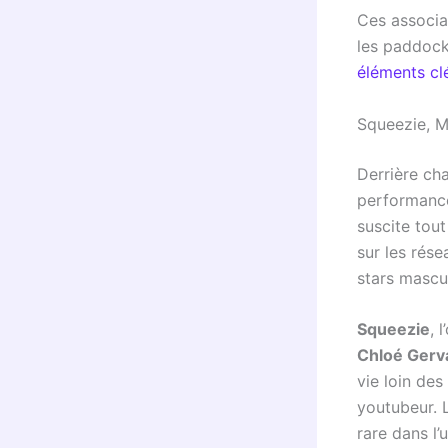
Ces associa
les paddocks
éléments cl
Squeezie, Mi
Derrière cha
performances
suscite tout
sur les rése
stars mascu
Squeezie
, 
Chloé Gerv
vie loin de
youtubeur. L
rare dans l