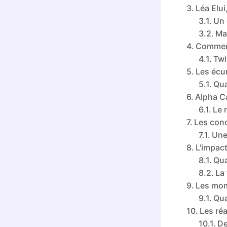
Léa Elui
Un 
Ma
Comment
Twi
Les écu
Qua
Alpha Ca
Le 
Les conc
Une 
L'impact
Qua
La 
Les mom
Qua
Les réa
De