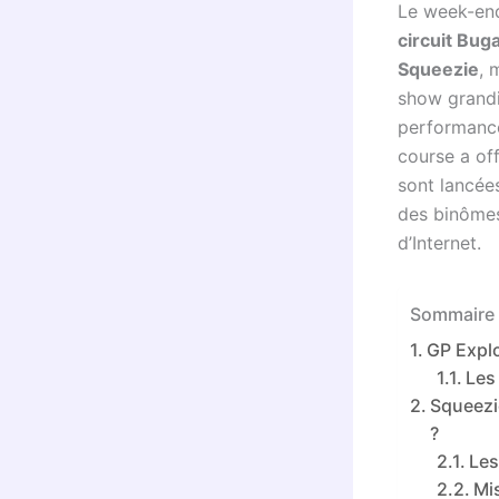
Le week-end 
circuit Bug
Squeezie
, 
show grandi
performances
course a off
sont lancée
des binômes
d’Internet.
Sommaire 
GP Explo
Les
Squeezie
?
Les
Mi