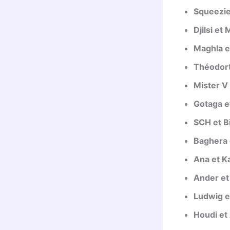
Squeezie
Djilsi et
Maghla et
Théodort
Mister V
Gotaga e
SCH et Bi
Baghera 
Ana et K
Ander et
Ludwig e
Houdi e