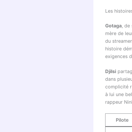
Les histoire
Gotaga
, de
mère de leur
du streamer,
histoire dém
exigences d
Djilsi
partag
dans plusie
complicité r
à lui une be
rappeur Nin
Pilote