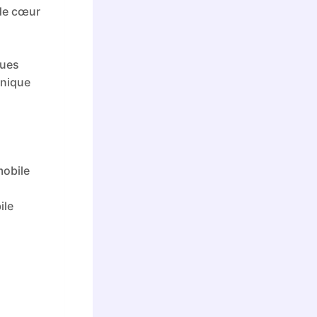
 de cœur
ques
hnique
mobile
ile