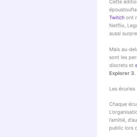
Cette éditio
époustoufla
Twitch
ont m
Netflix, Le
aussi surpre
Mais au-delà
sont les pe
discrets et
Explorer 3
.
Les écuries
Chaque écuri
L’organisati
l’amitié, d’
public lors