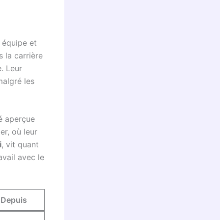
 équipe et
 la carrière
e. Leur
algré les
é aperçue
r, où leur
i
, vit quant
avail avec le
Depuis