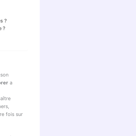
s ?
e ?
 son
orer
a
aître
ers,
re fois sur