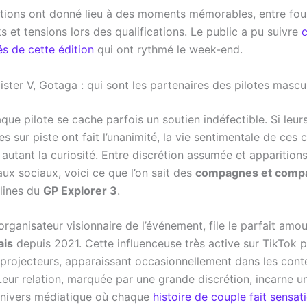
tions ont donné lieu à des moments mémorables, entre fous
 et tensions lors des qualifications. Le public a pu suivre
c
és de cette édition
qui ont rythmé le week-end.
ster V, Gotaga : qui sont les partenaires des pilotes mascul
que pilote se cache parfois un soutien indéfectible. Si leur
 sur piste ont fait l’unanimité, la vie sentimentale de ces 
 autant la curiosité. Entre discrétion assumée et apparitio
aux sociaux, voici ce que l’on sait des
compagnes et comp
lines du
GP Explorer 3
.
l’organisateur visionnaire de l’événement, file le parfait amo
ais
depuis 2021. Cette influenceuse très active sur TikTok 
s projecteurs, apparaissant occasionnellement dans les con
eur relation, marquée par une grande discrétion, incarne un
’univers médiatique où chaque
histoire de couple fait sensat