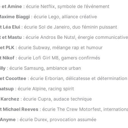
 et Amine
: écurie Netflix, symbole de l’événement
 Maxime Biaggi
: écurie Lego, alliance créative
 Léa Elui
: écurie Sol de Janeiro, duo féminin puissant
 et Mastu
: écurie Andros Be Nuts!, énergie communicative
 et PLK
: écurie Subway, mélange rap et humour
t Nikof
: écurie Lofi Girl M8, gamers confirmés
lly
: écurie Samsung, ambiance urban
et Cocottee
: écurie Erborian, délicatesse et détermination
aatsup
: écurie Alpine, racing spirit
 Karchez
: écurie Cupra, audace technique
t Michael Reeves
: écurie The Crew Motorfest, internationa
t Anyme
: écurie Durex, provocation assumée