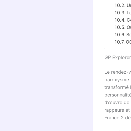
U
L
C
Qu
Sq
Où
GP Explorer
Le rendez-vo
paroxysme. 
transformé 
personnalit
d’œuvre de 
rappeurs et 
France 2 dè