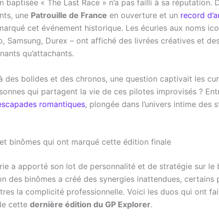
n baptisée « The Last Race » n’a pas failli à sa réputation.
nts, une
Patrouille de France
en ouverture et un
record d’a
arqué cet événement historique. Les écuries aux noms ico
go, Samsung, Durex – ont affiché des livrées créatives et d
nants qu’attachants.
 des bolides et des chronos, une question captivait les cur
rsonnes qui partagent la vie de ces pilotes improvisés ? En
escapades romantiques
, plongée dans l’univers intime des 
 et binômes qui ont marqué cette édition finale
e a apporté son lot de personnalité et de stratégie sur le 
on des binômes a créé des synergies inattendues, certains p
autres la complicité professionnelle. Voici les duos qui ont fai
 de cette
dernière édition du GP Explorer
.