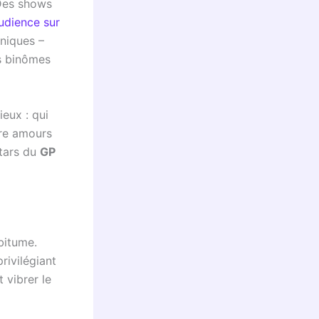
 Des shows
udience sur
niques –
es binômes
ieux : qui
tre amours
stars du
GP
bitume.
rivilégiant
t vibrer le