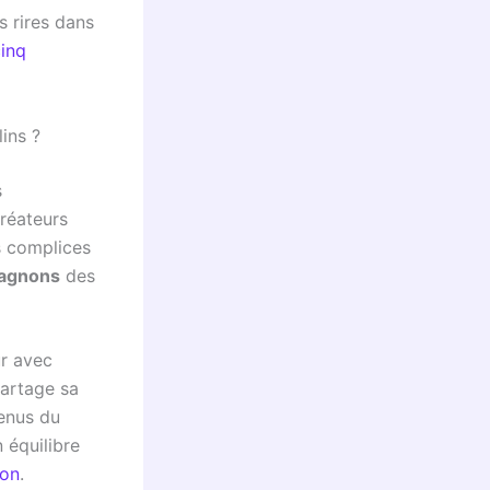
 rires dans
inq
ins ?
s
créateurs
ns complices
agnons
des
ur avec
partage sa
tenus du
 équilibre
ion
.