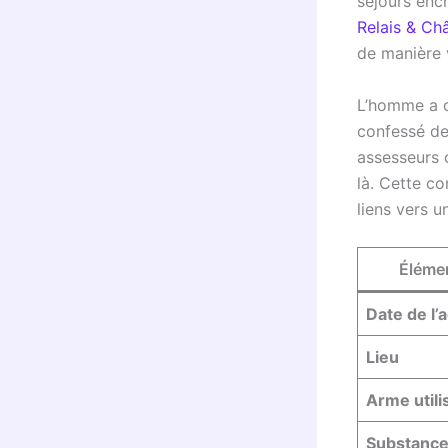
séjours enc
Relais & Ch
de manière 
L’homme a
confessé dev
assesseurs 
là. Cette co
liens vers 
Éléme
Date de l’
Lieu
Arme utili
Substanc