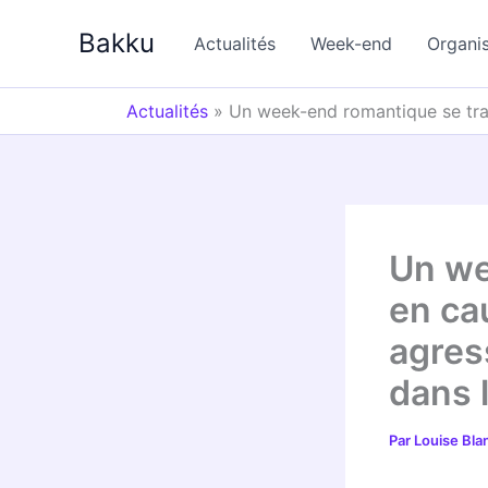
Aller
Bakku
au
Actualités
Week-end
Organi
contenu
Actualités
»
Un week-end romantique se tra
Un we
en ca
agres
dans 
Par
Louise Bl