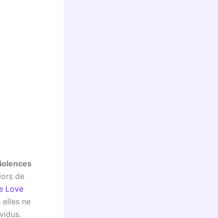
iolences
lors de
e Love
elles ne
vidus.