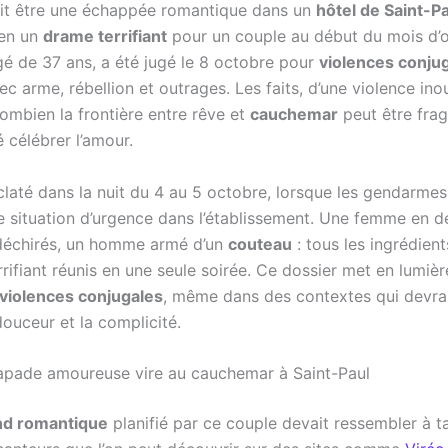
it être une échappée romantique dans un
hôtel de Saint-P
 en un
drame terrifiant
pour un couple au début du mois d’o
é de 37 ans, a été jugé le 8 octobre pour
violences conju
 arme, rébellion et outrages. Les faits, d’une violence inou
ombien la frontière entre rêve et
cauchemar
peut être fragi
 célébrer l’amour.
éclaté dans la nuit du 4 au 5 octobre, lorsque les gendarmes
ne situation d’urgence dans l’établissement. Une femme en d
déchirés, un homme armé d’un
couteau
: tous les ingrédient
rifiant réunis en une seule soirée. Ce dossier met en lumière
violences conjugales
, même dans des contextes qui devra
douceur et la complicité.
apade amoureuse vire au cauchemar à Saint-Paul
d romantique
planifié par ce couple devait ressembler à ta