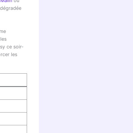
 Malin
ou
t dégradée
ême
 les
sy ce soir-
rcer les