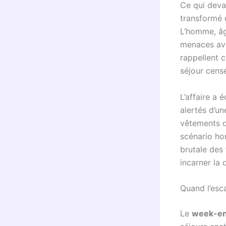
Ce qui deva
transformé
L’homme, âg
menaces avec
rappellent c
séjour censé
L’affaire a 
alertés d’u
vêtements 
scénario hor
brutale des
incarner la 
Quand l’esc
Le
week-en