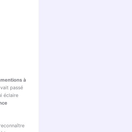
 mentions à
avait passé
i éclaire
ence
 reconnaître