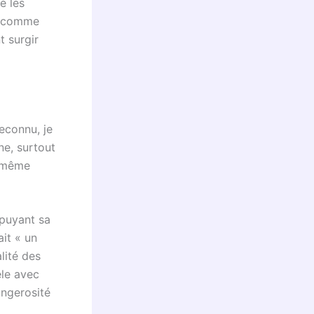
é les
s, comme
 surgir
reconnu, je
ne, surtout
i-même
ppuyant sa
it « un
lité des
le avec
dangerosité