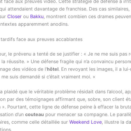
t face aux preuves vidéo. Cette stratégie de défense a irrit
 qui attendaient davantage de franchise. Des cas similaire
 sur
Closer
ou
Bakku
, montrent combien ces drames peuvent
ontextes apparemment anodins.
 tardifs face aux preuves accablantes
ur, le prévenu a tenté de se justifier : « Je ne me suis pas 
 la réussite. » Une défense fragile qui n’a convaincu person
nnage des vidéos de l’
hôtel
. En revoyant les images, il a lu
 me suis demandé si c’était vraiment moi. »
 plaidé que le véritable problème résidait dans l’alcool, a
on par des témoignages affirmant que, sobre, son client éta
. Pourtant, cette ligne de défense peine à effacer la bruta
ilisation d’un
couteau
pour menacer sa compagne. Le parallè
aires, comme celle détaillée sur
Weekend Love
, illustre la 
tions.