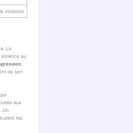
de violence
e. La
 violence au
agression
.
ors de son
qui
ajoutée aux
. Un
culent les