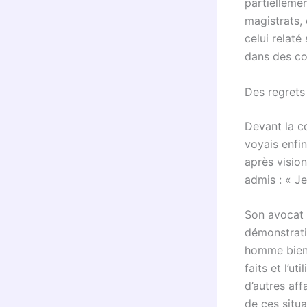
partiellemen
magistrats,
celui relaté
dans des c
Des regrets
Devant la co
voyais enfin
après visio
admis : « Je
Son avocat a
démonstrati
homme bien »
faits et l’ut
d’autres aff
de ces situa