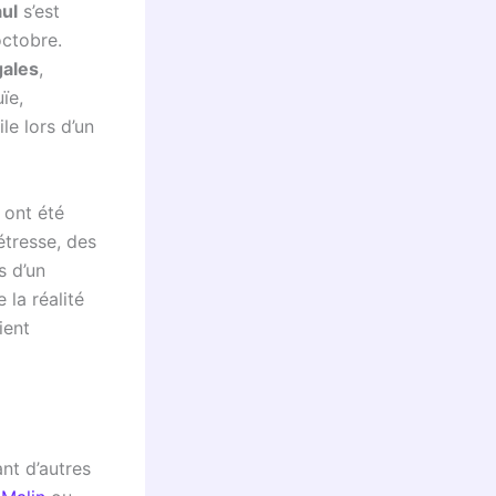
aul
s’est
ctobre.
gales
,
ïe,
le lors d’un
 ont été
étresse, des
s d’un
 la réalité
ient
nt d’autres