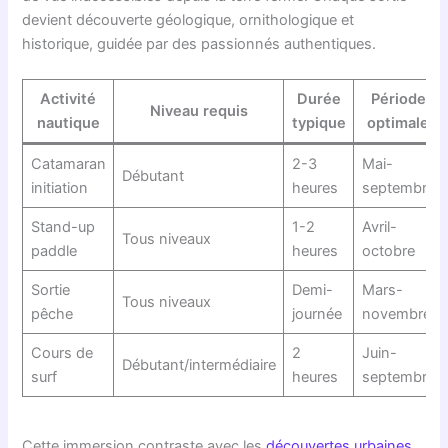
devient découverte géologique, ornithologique et
historique, guidée par des passionnés authentiques.
Activité
Durée
Période
Niveau requis
nautique
typique
optimale
Catamaran
2-3
Mai-
Débutant
initiation
heures
septembre
Stand-up
1-2
Avril-
Tous niveaux
paddle
heures
octobre
Sortie
Demi-
Mars-
Tous niveaux
pêche
journée
novembre
Cours de
2
Juin-
Débutant/intermédiaire
surf
heures
septembre
Cette immersion contraste avec les
découvertes urbaines