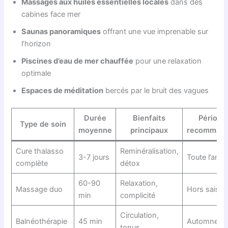
Massages aux huiles essentielles locales
dans des
cabines face mer
Saunas panoramiques
offrant une vue imprenable sur
l’horizon
Piscines d’eau de mer chauffée
pour une relaxation
optimale
Espaces de méditation
bercés par le bruit des vagues
Durée
Bienfaits
Période
Type de soin
moyenne
principaux
recomman
Cure thalasso
Reminéralisation,
3-7 jours
Toute l’ann
complète
détox
60-90
Relaxation,
Massage duo
Hors saiso
min
complicité
Circulation,
Balnéothérapie
45 min
Automne-hi
tonus