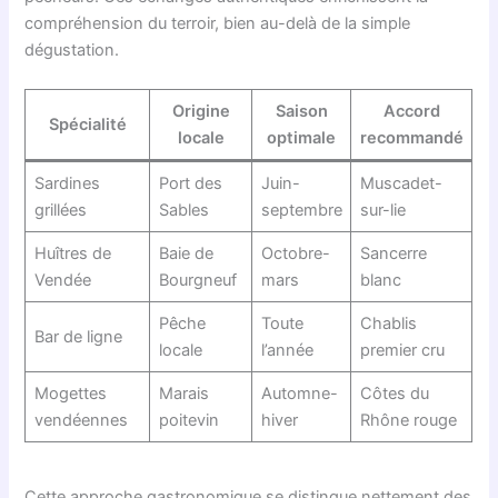
compréhension du terroir, bien au-delà de la simple
dégustation.
Origine
Saison
Accord
Spécialité
locale
optimale
recommandé
Sardines
Port des
Juin-
Muscadet-
grillées
Sables
septembre
sur-lie
Huîtres de
Baie de
Octobre-
Sancerre
Vendée
Bourgneuf
mars
blanc
Pêche
Toute
Chablis
Bar de ligne
locale
l’année
premier cru
Mogettes
Marais
Automne-
Côtes du
vendéennes
poitevin
hiver
Rhône rouge
Cette approche gastronomique se distingue nettement des