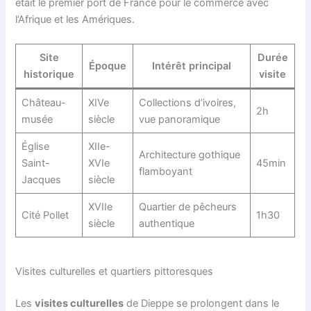
était le premier port de France pour le commerce avec
l’Afrique et les Amériques.
Site
Durée
Époque
Intérêt principal
historique
visite
Château-
XIVe
Collections d’ivoires,
2h
musée
siècle
vue panoramique
Église
XIIe-
Architecture gothique
Saint-
XVIe
45min
flamboyant
Jacques
siècle
XVIIe
Quartier de pêcheurs
Cité Pollet
1h30
siècle
authentique
Visites culturelles et quartiers pittoresques
Les
visites culturelles
de Dieppe se prolongent dans le