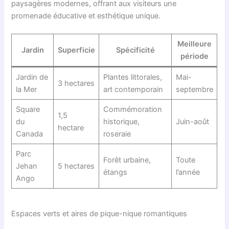
paysagères modernes, offrant aux visiteurs une
promenade éducative et esthétique unique.
Meilleure
Jardin
Superficie
Spécificité
période
Jardin de
Plantes littorales,
Mai-
3 hectares
la Mer
art contemporain
septembre
Square
Commémoration
1,5
du
historique,
Juin-août
hectare
Canada
roseraie
Parc
Forêt urbaine,
Toute
Jehan
5 hectares
étangs
l’année
Ango
Espaces verts et aires de pique-nique romantiques