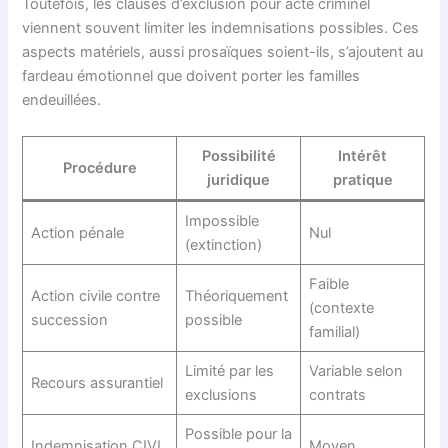
Toutefois, les clauses d’exclusion pour acte criminel
viennent souvent limiter les indemnisations possibles. Ces
aspects matériels, aussi prosaïques soient-ils, s’ajoutent au
fardeau émotionnel que doivent porter les familles
endeuillées.
Possibilité
Intérêt
Procédure
juridique
pratique
Impossible
Action pénale
Nul
(extinction)
Faible
Action civile contre
Théoriquement
(contexte
succession
possible
familial)
Limité par les
Variable selon
Recours assurantiel
exclusions
contrats
Possible pour la
Indemnisation CIVI
Moyen